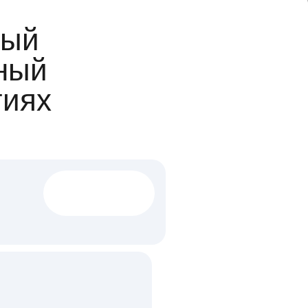
ый
ный
гиях
1522 тыс
вакансий
18 млн