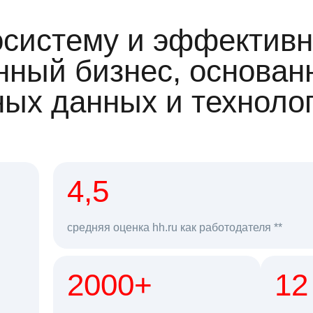
осистему и эффективн
ный бизнес, основан
ных данных и техноло
рд
4,5
средняя оценка hh.ru как работодателя **
2000+
68 млн
12