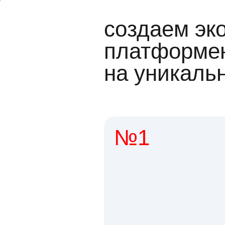
создаем эк
платформен
на уникаль
№1
1 мл