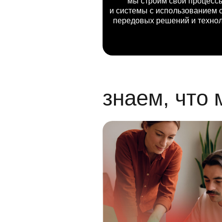
мы строим свои процесс
и системы с использованием 
передовых решений и техно
знаем, что