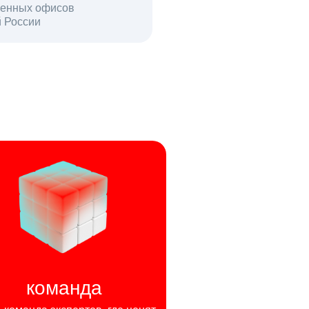
енных офисов
й России
пользователей в день
команда