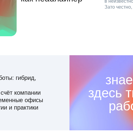
в неизвестн
Зато честно
знае
оты: гибрид,
здесь 
 счёт компании
ременные офисы
раб
ии и практики