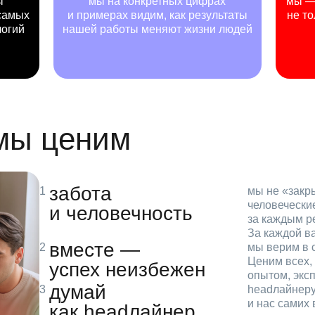
ы
мы на конкретных цифрах
мы — 
самых
и примерах видим, как результаты
не то
логий
нашей работы меняют жизни людей
 мы ценим
забота
мы не «зак
человечески
и человечность
за каждым р
За каждой в
вместе —
мы верим в с
Ценим всех, 
успех неизбежен
опытом, эксп
думай
headлайнеру
и нас самих 
как headлайнер