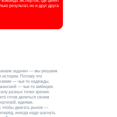
команда экспертов, где ценят
лько результат, но и друг друга
рываем задачи» — мы решаем
е истории. Потому что
езюме — чьи‑то надежды.
акансией — чьи‑то амбиции.
илу разных точек зрения.
кто готов делиться своим
ертизой, идеями.
, чтобы двигать рынок —
вперёд, иногда надо шагнуть