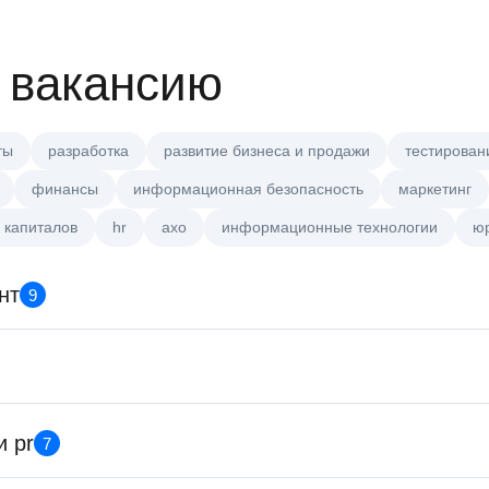
 вакансию
ты
разработка
развитие бизнеса и продажи
тестирован
финансы
информационная безопасность
маркетинг
 капиталов
hr
axo
информационные технологии
ю
нт
9
Key Account Manager (EdTech
HeadHunter::Коммерческий 
сегодня
Менеджер по продажам B2B
и pr
7
HeadHunter::Телефонные пр
Аналитик данных (направлени
сегодня
продаж)