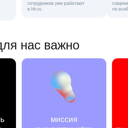
сотрудников уже работают
соврем
в hh.ru
резюме в базе
по все
ансии
для нас важно
ть
миссия