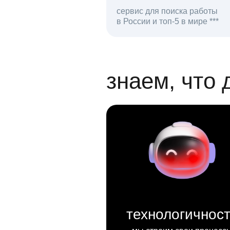
сервис для поиска работы
в России и топ-5 в мире ***
откликов на вак
знаем, что 
технологичнос