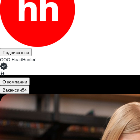
Подписаться
ООО
HeadHunter
О компании
Вакансии
54