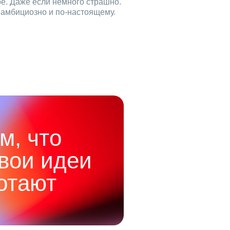
ое. Даже если немного страшно.
, амбициозно и по‑настоящему.
м, что
твои идеи
отают