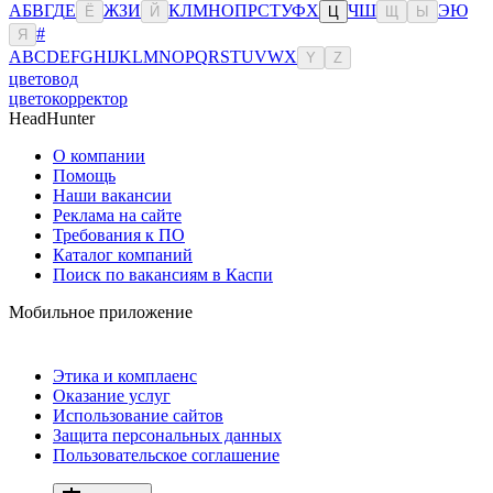
А
Б
В
Г
Д
Е
Ж
З
И
К
Л
М
Н
О
П
Р
С
Т
У
Ф
Х
Ч
Ш
Э
Ю
Ё
Й
Ц
Щ
Ы
#
Я
A
B
C
D
E
F
G
H
I
J
K
L
M
N
O
P
Q
R
S
T
U
V
W
X
Y
Z
цветовод
цветокорректор
HeadHunter
О компании
Помощь
Наши вакансии
Реклама на сайте
Требования к ПО
Каталог компаний
Поиск по вакансиям в Каспи
Мобильное приложение
Этика и комплаенс
Оказание услуг
Использование сайтов
Защита персональных данных
Пользовательское соглашение