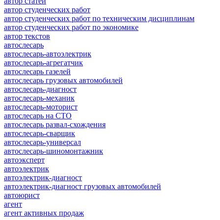
автор статей
автор студенческих работ
автор студенческих работ по техническим дисциплинам
автор студенческих работ по экономике
автор текстов
автослесарь
автослесарь-автоэлектрик
автослесарь-агрегатчик
автослесарь газелей
автослесарь грузовых автомобилей
автослесарь-диагност
автослесарь-механик
автослесарь-моторист
автослесарь на СТО
автослесарь развал-схождения
автослесарь-сварщик
автослесарь-универсал
автослесарь-шиномонтажник
автоэксперт
автоэлектрик
автоэлектрик-диагност
автоэлектрик-диагност грузовых автомобилей
автоюрист
агент
агент активных продаж