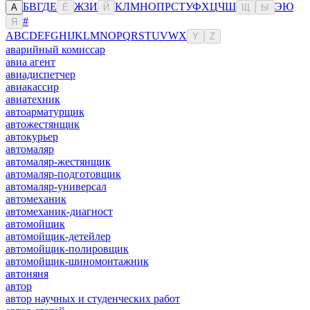
Б
В
Г
Д
Е
Ж
З
И
К
Л
М
Н
О
П
Р
С
Т
У
Ф
Х
Ц
Ч
Ш
Э
Ю
А
Ё
Й
Щ
Ы
#
Я
A
B
C
D
E
F
G
H
I
J
K
L
M
N
O
P
Q
R
S
T
U
V
W
X
Y
Z
аварийный комиссар
авиа агент
авиадиспетчер
авиакассир
авиатехник
автоарматурщик
автожестянщик
автокурьер
автомаляр
автомаляр-жестянщик
автомаляр-подготовщик
автомаляр-универсал
автомеханик
автомеханик-диагност
автомойщик
автомойщик-детейлер
автомойщик-полировщик
автомойщик-шиномонтажник
автоняня
автор
автор научных и студенческих работ