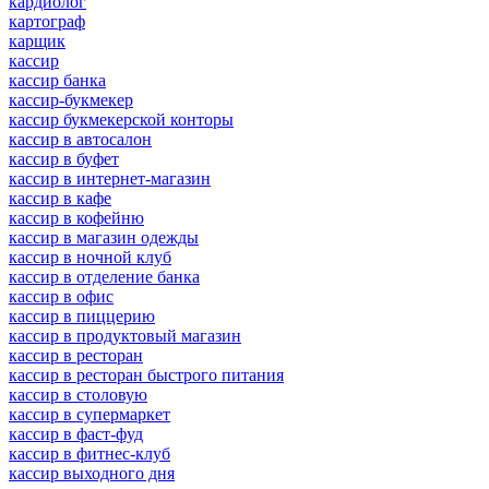
кардиолог
картограф
карщик
кассир
кассир банка
кассир-букмекер
кассир букмекерской конторы
кассир в автосалон
кассир в буфет
кассир в интернет-магазин
кассир в кафе
кассир в кофейню
кассир в магазин одежды
кассир в ночной клуб
кассир в отделение банка
кассир в офис
кассир в пиццерию
кассир в продуктовый магазин
кассир в ресторан
кассир в ресторан быстрого питания
кассир в столовую
кассир в супермаркет
кассир в фаст-фуд
кассир в фитнес-клуб
кассир выходного дня