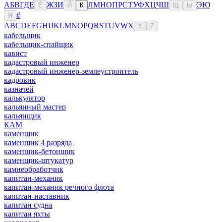
А
Б
В
Г
Д
Е
Ж
З
И
Л
М
Н
О
П
Р
С
Т
У
Ф
Х
Ц
Ч
Ш
Э
Ю
Ё
Й
К
Щ
Ы
#
Я
A
B
C
D
E
F
G
H
I
J
K
L
M
N
O
P
Q
R
S
T
U
V
W
X
Y
Z
кабельщик
кабельщик-спайщик
кавист
кадастровый инженер
кадастровый инженер-землеустроитель
кадровик
казначей
калькулятор
кальянный мастер
кальянщик
КАМ
каменщик
каменщик 4 разряда
каменщик-бетонщик
каменщик-штукатур
камнеобработчик
капитан-механик
капитан-механик речного флота
капитан-наставник
капитан судна
капитан яхты